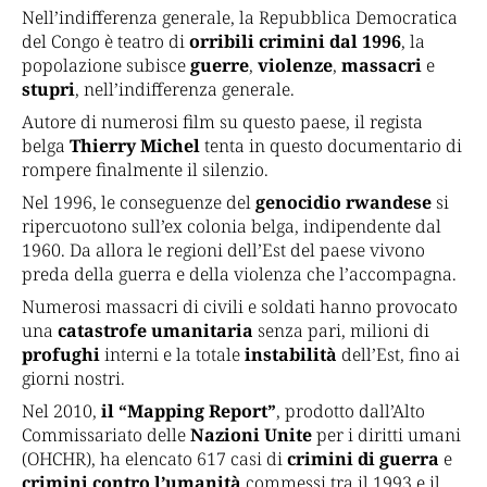
Nell’indifferenza generale, la Repubblica Democratica
del Congo è teatro di
orribili crimini dal 1996
, la
popolazione subisce
guerre
,
violenze
,
massacri
e
stupri
, nell’indifferenza generale.
Autore di numerosi film su questo paese, il regista
belga
Thierry Michel
tenta in questo documentario di
rompere finalmente il silenzio.
Nel 1996, le conseguenze del
genocidio rwandese
si
ripercuotono sull’ex colonia belga, indipendente dal
1960. Da allora le regioni dell’Est del paese vivono
preda della guerra e della violenza che l’accompagna.
Numerosi massacri di civili e soldati hanno provocato
una
catastrofe umanitaria
senza pari, milioni di
profughi
interni e la totale
instabilità
dell’Est, fino ai
giorni nostri.
Nel 2010,
il “Mapping Report”
, prodotto dall’Alto
Commissariato delle
Nazioni Unite
per i diritti umani
(OHCHR), ha elencato 617 casi di
crimini di guerra
e
crimini contro l’umanità
commessi tra il 1993 e il