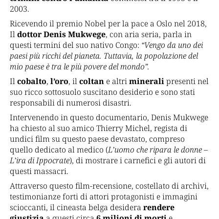
2003.
Ricevendo il premio Nobel per la pace a Oslo nel 2018,
Il
dottor Denis Mukwege
, con aria seria, parla in
questi termini del suo nativo Congo:
“Vengo da uno dei
paesi più ricchi del pianeta. Tuttavia, la popolazione del
mio paese è tra le più povere del mondo”.
Il
cobalto
,
l’oro
, il
coltan
e altri
minerali
presenti nel
suo ricco sottosuolo suscitano desiderio e sono stati
responsabili di numerosi disastri.
Intervenendo in questo documentario, Denis Mukwege
ha chiesto al suo amico Thierry Michel, regista di
undici film su questo paese devastato, compreso
quello dedicato al medico (
L’uomo che ripara le donne –
L’ira di Ippocrate
), di mostrare i carnefici e gli autori di
questi massacri.
Attraverso questo film-recensione, costellato di archivi,
testimonianze forti di attori protagonisti e immagini
scioccanti, il cineasta belga desidera
rendere
giustizia
a questi circa
6 milioni di morti
e