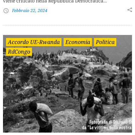
viene criticato nella Repubblica Democratica...
Febbraio 22, 2024
Accordo UE-Rwanda
Economia
Politica
RdCongo